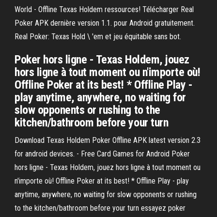
World - Offline Texas Holdem ressources! Télécharger Real
Poker APK dernière version 1.1. pour Android gratuitement.
Real Poker: Texas Hold \ 'em et jeu équitable sans bot.
Poker hors ligne - Texas Holdem, jouez
hors ligne à tout moment ou n'importe où!
Offline Poker at its best! * Offline Play -
play anytime, anywhere, no waiting for
slow opponents or rushing to the
kitchen/bathroom before your turn
Download Texas Holdem Poker Offline APK latest version 2.3
for android devices. - Free Card Games for Android Poker
hors ligne - Texas Holdem, jouez hors ligne à tout moment ou
n'importe où! Offline Poker at its best! * Offline Play - play
anytime, anywhere, no waiting for slow opponents or rushing
to the kitchen/bathroom before your turn essayez poker