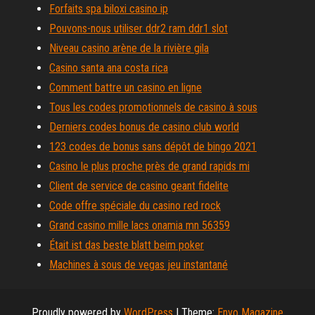
Forfaits spa biloxi casino ip
Pouvons-nous utiliser ddr2 ram ddr1 slot
Niveau casino arène de la rivière gila
Casino santa ana costa rica
Comment battre un casino en ligne
Tous les codes promotionnels de casino à sous
Derniers codes bonus de casino club world
123 codes de bonus sans dépôt de bingo 2021
Casino le plus proche près de grand rapids mi
Client de service de casino geant fidelite
Code offre spéciale du casino red rock
Grand casino mille lacs onamia mn 56359
Était ist das beste blatt beim poker
Machines à sous de vegas jeu instantané
Proudly powered by
WordPress
|
Theme:
Envo Magazine