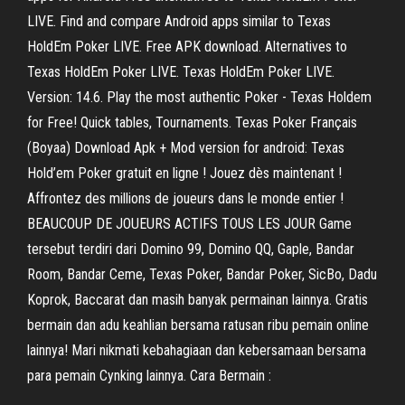
LIVE. Find and compare Android apps similar to Texas
HoldEm Poker LIVE. Free APK download. Alternatives to
Texas HoldEm Poker LIVE. Texas HoldEm Poker LIVE.
Version: 14.6. Play the most authentic Poker - Texas Holdem
for Free! Quick tables, Tournaments. Texas Poker Français
(Boyaa) Download Apk + Mod version for android: Texas
Hold’em Poker gratuit en ligne ! Jouez dès maintenant !
Affrontez des millions de joueurs dans le monde entier !
BEAUCOUP DE JOUEURS ACTIFS TOUS LES JOUR Game
tersebut terdiri dari Domino 99, Domino QQ, Gaple, Bandar
Room, Bandar Ceme, Texas Poker, Bandar Poker, SicBo, Dadu
Koprok, Baccarat dan masih banyak permainan lainnya. Gratis
bermain dan adu keahlian bersama ratusan ribu pemain online
lainnya! Mari nikmati kebahagiaan dan kebersamaan bersama
para pemain Cynking lainnya. Cara Bermain :