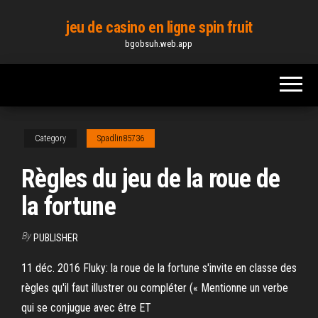
Skip
jeu de casino en ligne spin fruit
to
bgobsuh.web.app
the
content
Category
Spadlin85736
Règles du jeu de la roue de
la fortune
By
PUBLISHER
11 déc. 2016 Fluky: la roue de la fortune s'invite en classe des
règles qu'il faut illustrer ou compléter (« Mentionne un verbe
qui se conjugue avec être ET