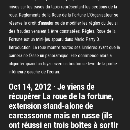
mises sur les cases du tapis représentant les sections de la
roue. Reglements de la Roue de la Fortune L’Organisateur se
réserve le droit d’annuler ou de modifier les règles du Jeu si
des fraudes venaient à être constatées. Règles. Roue de la
Fortune est un mini-jeu apparu dans Mario Party 3..
Introduction. La roue montre toutes ses lumières avant que la
caméra ne fasse un panoramique. Elle commence alors à
clignoter quand un tuyau avec un bouton se lève de la partie
inférieure gauche de l'écran.
Oct 14, 2012 · Je viens de
récupérer La roue de la fortune,
extension stand-alone de
carcassonne mais en russe (ils
ont réussi en trois boîtes à sortir