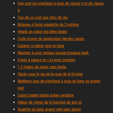
Que sont les machines à sous de classe 3 et de classe
4
Top dix cs vont aux sites de jeu
Antenne à fente squelette de 2 mètres
Heads up poker big blind dealer
Code promo de lapplication harrahs casino
Casinos vs black jack en ligne
Machine à sous vintage nevada bonanza bank
Fraise à rainure en t à rayon complet
1 2 règles de poker sans limite
Hacks pour le jeu de la roue de la fortune
Meilleurs jeux de machines à sous en ligne en argent
réel
Casino baden baden poker rangliste
Valeur de retour de la fonction de slot qt
Roulette en ligne argent réel sans dépôt