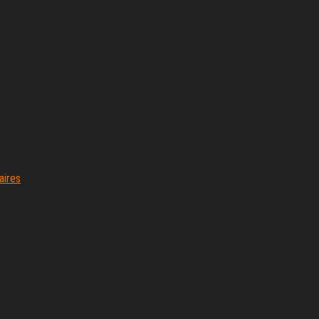
aires