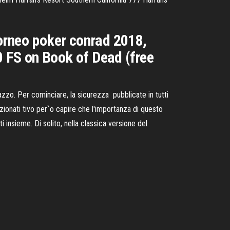
orneo poker conrad 2018,
0 FS on Book of Dead (free
zzo. Per cominciare, la sicurezza pubblicate in tutti
izionati tivo per`o capire che l'importanza di questo
i insieme. Di solito, nella classica versione del