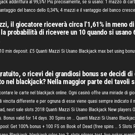
ackjack addirittura al 99,5%! Più precisamente, se si usano: 1 mazzo di car
vantaggio del banco dello 0,34%; 4 mazzi e il vantaggio del banco cresce
zi, il giocatore riceverà circa l'1,61% in meno di
a probabilità di ricevere un 10 quando si usano 
.
10 min deposit. £5 Quanti Mazzi Si Usano Blackjack max bet using bonus.
gratuito, o ricevi dei grandiosi bonus se decidi d
to nel blackjack? Nella maggior parte dei tavoli 
ontare le carte nel blackjack online. Ogni casinò offre una miriade di gioch
 di vincita differente e per ognuna di esse viene quasi sempre indicato i
oad, next sale slots 2018 Quanti Mazzi Si Usano Blackjack New players O
. Bonus valid for 14 days. 30 Spins on … Quanti Mazzi Si Usano Blackja
ze pool: Get 100% bonus + 100 FS on Book of Dead (free spins … 5 Slots
no Blackjack, blackjack rules top 3, slots pilsner test, live poker man