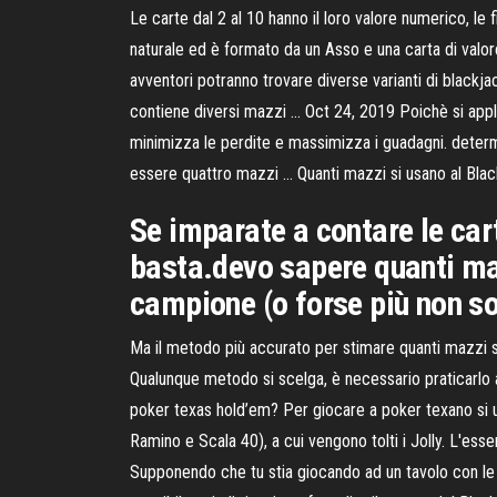
Le carte dal 2 al 10 hanno il loro valore numerico, le
naturale ed è formato da un Asso e una carta di valore
avventori potranno trovare diverse varianti di blackj
contiene diversi mazzi … Oct 24, 2019 Poichè si appl
minimizza le perdite e massimizza i guadagni. deter
essere quattro mazzi … Quanti mazzi si usano al Black
Se imparate a contare le ca
basta.devo sapere quanti maz
campione (o forse più non s
Ma il metodo più accurato per stimare quanti mazzi sono
Qualunque metodo si scelga, è necessario praticarlo a
poker texas hold’em? Per giocare a poker texano si ut
Ramino e Scala 40), a cui vengono tolti i Jolly. L'es
Supponendo che tu stia giocando ad un tavolo con le r