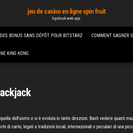
jeu de casino en ligne spin fruit
bgobsuh.web.app
DES BONUS SANS DÉPÔT POUR BITSTARZ
COMMENT GAGNER SA
GNE KING KONG
lackjack
 quella dell’uomo e si è evoluta in tante direzioni. Basti vedere quanti ma
chi di carte, legati a tradizioni locali, internazionali o peculiari di una pi