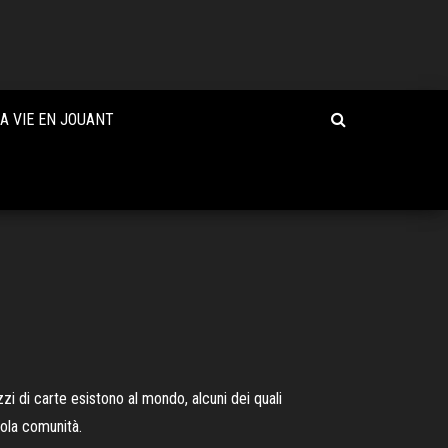
 VIE EN JOUANT
zzi di carte esistono al mondo, alcuni dei quali
ccola comunità.